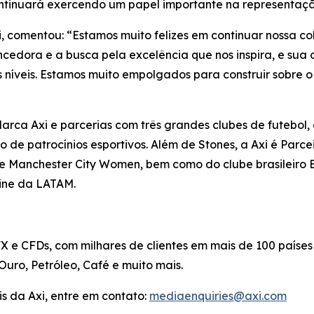
ntinuará exercendo um papel importante na representaç
xi, comentou: “Estamos muito felizes em continuar nossa
cedora e a busca pela excelência que nos inspira, e sua
s níveis. Estamos muito empolgados para construir sobre o
ca Axi e parcerias com três grandes clubes de futebol, 
 de patrocínios esportivos. Além de Stones, a Axi é Parcei
 Manchester City Women, bem como do clube brasileiro E
line da LATAM.
FX e CFDs, com milhares de clientes em mais de 100 paíse
 Ouro, Petróleo, Café e muito mais.
s da Axi, entre em contato:
mediaenquiries@axi.com