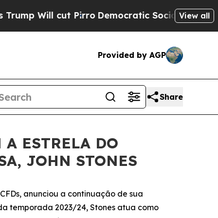
 Will cut Pirro
Democratic Socialists of Ameri
View all
Provided by AGP
Share
 A ESTRELA DO
SA, JOHN STONES
e CFDs, anunciou a continuação de sua
o da temporada 2023/24, Stones atua como