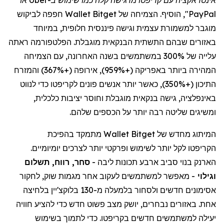
אינטראקציה עם
קריפטו
מרגישה קלה כמו שימוש ב-
Uber
או
PayPal
",
הוסיף. הצמיחה של
Bitget
Wallet
חפפה לביקוש
מוגבר למשמורת עצמית וגישה פיננסית חלופית, במיוחד
באזורים שבהם התשתית הבנקאית מוגבלת. הפלטפורמה ראתה
עלייה של 300% במשתמשים בשנה האחרונה, עם הצמיחה
המהירה ביותר באפריקה (+959%), אירופה (+367%) והמזרח
התיכון (+350%), כאשר יותר אנשים פונים
לקריפטו
כדי לנווט
באינפלציה, גישה בנקאית מוגבלת וחוסר יציבות כלכלית,
ומשיגים שליטה רבה יותר על הכספים שלהם.
המיתוג מחדש של
Bitget
Wallet
מתמקד בהפיכת
הקריפטו
לקל יותר לשימוש ופרקטי יותר לצרכים יומיומיים.
הארנק בנוי סביב ארבע תכונות ליבה -
סחר, רווח, תשלום
וגילוי
- מאפשר למשתמשים לעקוב אחר מגמות שוק, לחקור
אסימונים חדשים ולסחור
בלמעלה
מ-130
בלוקצ'יין
בלחיצה
אחת. באזורים נבחרים, יושק מצב פשוט חדש כדי להציע חוויה
יעילה למשתמשים חדשים
בקריפטו
. כדי לתמוך בשימוש