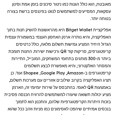
מאובטח, הוא כולל הגנות כמו ניטור סיכונים בזמן אמת וסינון
עסקאות, המסייעים למשתמשים לנווט בפיננסים ברשת בצורה
בטוחה יותר.
אפליקציית
Bitget Wallet
היא מהראשונות להשיק חנות בתוך
האפליקציה, והיא נותרה ארנק האחסון העצמי במשמורת עצמית
הגדול היחיד המציע גמישות תשלום מלאה, כולל כרטיסים
קריפטוגרפים, סריקות קוד
QR
ורכישות ישירות. החנות תומכת
ביותר מ-300 מותגים בתחומי המשחקים, המובייל, התיירות
והמסחר האלקטרוני, והיא מאפשרת לבצע תשלומים
קריפטוגרפים ב-
Amazon
,
Google Play
,
Shopee
ועוד. כן
תציג האפליקציה בקרוב שילובים אזוריים עם מערכות תשלום,
באמצעות
QR
לאומי. בהתבסס על שירות יומיומי זה, הארנק
מציע יכולות תשואה שיעזרו למשתמשים להרוויח הכנסה פסיבית
בזכות היתרות
הקריפטוגרפיות
שלהם, והתכנון הוא לתמוך
בנכסים אמיתיים שיהפכו לאסימונים כמו מניות וזהב ככל שהוא