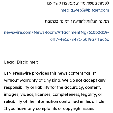
לפניות בנושא מדיה, אנא צרו קשר עם
media.web3@bitget.com
תמונה
הנלוות
להודעה זו
זמינ
ה
בכתובת
obenewswire.com/NewsRoom/AttachmentNg/610b2d19-
6ff7-4e1d-8471-b0f9a7ffe66c
Legal Disclaimer:
EIN Presswire provides this news content "as is"
without warranty of any kind. We do not accept any
responsibility or liability for the accuracy, content,
images, videos, licenses, completeness, legality, or
reliability of the information contained in this article.
If you have any complaints or copyright issues