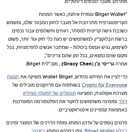
מתרחב מעבר לנכסים דיגיטליים.
"
Bitget Wallet
עומדת איתנה, כאשר המהות
הקריפטוגרפית
מתרחבת אל מעבר לחזון המבוזר שלנו, ומשמש
כשכבת גישה קריטית למסחר, רווחים ותשלומים עבור נכסים
ברשת
הבלוקצ'יין
. למשתמשים יש כעת כלי חזק עוד יותר, פשוט
לשימוש, נגיש ועמוס ביכולות - שמחבר אנשים להזדמנויות, בכל
מקום שהם נמצאים, בכל זמן שהם צריכים",
אמרה
גרייסי
צ'ן
(
Gracy Chen
)
, מנכ"לית
Bitget
.
כדי לציין את המיתוג מחדש,
Bitget
Wallet
משיקה את
תנועת
Crypto for Everyone
בשותפות עם פרויקטים מובילים של
מערכת אקולוגית, המציעה
תגמולים של למעלה ממיליון
דולר
ומזמינה משתמשים לחקור את הפלטפורמה המעודכנת
באמצעות קמפיינים אינטראקטיביים.
פרטים נוספים על עדכון המותג ומפת הדרכים של המוצר זמינים
בבלוג Bitget Wallet
. צפו בסרטון המותג
ביוטיוב
.