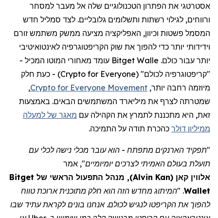
אסטרטגי את הפתרון הטכנולוגיים שלה אל מעבר למסחר
ורווחים, לגילוי רשתות ותשלומים גלובליים. לצד סמליל חדש
המסמל פשטות וכיוון, האפליקציה מציעה ממשק משתמש זורם
וידידותי יותר כדי להפוך את שוק הקריפטוגרפיה לאינטואיטיבי
יותר עבור כולם.
Bitget Walle
עומד מאחורי המוטו המכיל
-
"
קריפטוגרפיה לכולם
" (
Crypto for Everyone
) - כעת חלק
מיוזמה רחבה יותר,
Crypto for Everyone Movement
,
שמטרתה לצרף את מיליארד המשתמשים הבאים. באמצעות
זאת, היא מתכננת לתמרץ את הקהילה עם
מאגר של למעלה
ממיליון דולר
כהכרת תודה על התמיכה.
"תפקיד הארנקים מתפתח - הוא עובר מכלי נישה לכלי עם
תועלת בעולם האמיתי לצרכים יומיומיים",
אמר
אלווין
קאן
(
Alvin Kan
)
, מנהל התפעול הראשי של
Bitget
Wallet
.
"המיתוג מחדש הזה הוא חלק מתוכנית ארוכת טווח
להפוך את
הקריפטו
לנגיש לכולם. אנחנו בונים לקראת עתיד שבו