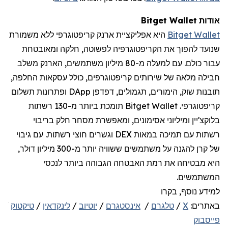
אודות
Wallet
Bitget
Bitget Wallet
היא אפליקציית ארנק
קריפטוגרפי
ללא משמורת
שנועד להפוך את הקריפטוגרפיה לפשוטה, חלקה ומאובטחת
עבור כולם. עם למעלה מ-
80
מיליון משתמשים, הארנק משלב
חבילה מלאה של שירותים קריפטוגרפים, כולל עסקאות החלפה,
תובנות שוק, הימורים, תגמולים, דפדפן
DApp
ופתרונות תשלום
קריפטוגרפי
.
Bitget Wallet
תומכת ביותר מ-130 רשתות
בלוקצ'יין
ומיליו
ני
אסימונים, ומאפשרת מסחר חלק בריבוי
רשתות עם תמיכה במאות
DEX
וגשרים חוצי רשתות. עם גיבוי
של קרן להגנה על משתמשים ששוויה יותר מ-300 מיליון דולר,
היא מבטיחה את רמת האבטחה הגבוהה ביותר לנכסי
המשתמשים.
למידע נוסף, בקרו
באתרים:
X
/
טלגרם
/
אינסטגרם
/
יוטיוב
/
לינקדאין
/
טיקטוק
/
d
פייסבוק